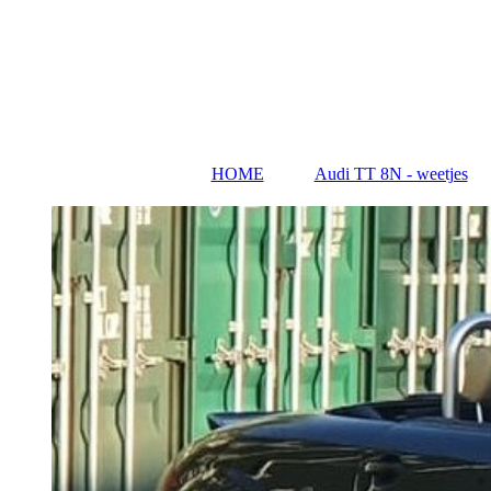
HOME
Audi TT 8N - weetjes