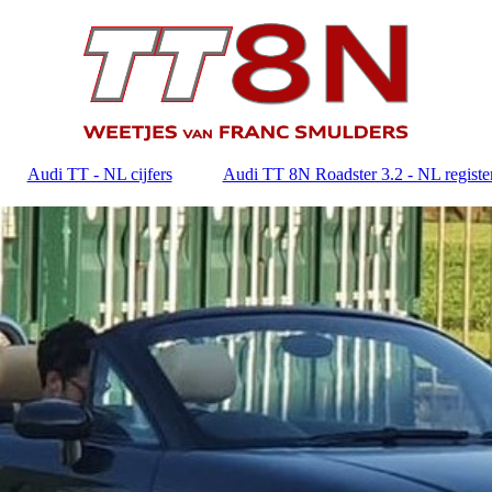
Audi TT - NL cijfers
Audi TT 8N Roadster 3.2 - NL registe