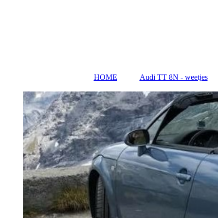
HOME
Audi TT 8N - weetjes