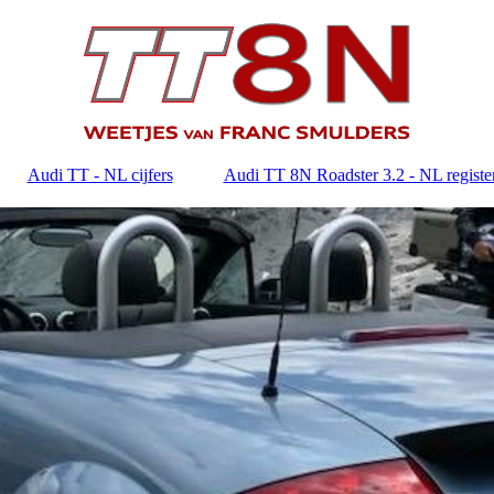
Audi TT - NL cijfers
Audi TT 8N Roadster 3.2 - NL registe