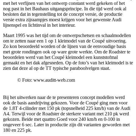
met het verfijnen van het ontwerp constant werd gekeken of het
nog past in het Bauhaus uitgangsprincipe. In die tijd werd ook al
besloten dat in tegenstelling tot de concept versie, de productie
versie extra zijraampjes moest krijgen voor het gewenste Audi
lijnenspel en lichtinval in het interieur.
Maart 1995 was het tijd om de ontwerpschetsen en schaalmodellen
om te zetten naar een 1 op 1 kleimodel van de Coupé uitvoering.
Zo kon beoordeeld worden of de lijnen van de eenvoudige basis
met grote rondingen ook op ware grote werkte. Om de Roadster te
beoordelen werd van het Coupé kleimodel een kunststofmal
gemaakt en het dak afgesneden. Op de foto’s van het kleimodel is te
zien dat deze al op de TT typische paraboolvelgen staat.
© Foto: www.auditt-web.com
Bij het uitwerken naar de te presenteren concept modellen werd
ook de basis aandrijving gekozen. Voor de Coupé ging men voor
de 1.8T 4-cilinder met 150 pk (topsnelheid 225 km/h) van de Audi
A4. Terwijl voor de Roadster de sterkere variant met 210 pk werd
gekozen. Beide met quattro Goed voor 240 km/h en 0-100 in
ongeveer 6 sec. Later in productie zijn dit varianten geworden met
180 en 225 pk.