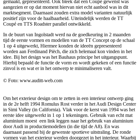
gemaakt, gepresenteerd. Ook bleek dat een Coupé gewenst was
aangezien er op dat moment hiervan niet echt aanbod was in dit
marktsegment. Daarnaast zouden extra model varianten natuurlijk
positief zijn voor de haalbaarheid. Uiteindelijk werden de TT
Coupé en TTS Roadster parallel ontwikkeld.
In de buurt van Ingolstadt werd na de goedkeuring in 2 maanden
tijd de eerste vormen en modellen van de TT Concept op de schaal
1 op 4 uitgewerkt, Hiermee konden de ideeën gepresenteerd
worden aan Ferdinand Piëch, die zich helemaal kon vinden in het
idee. Bij het design was het Bauhaus principe het uitgangspunt.
Hierbij bepaald de functie de vorm en wordt gekeken of een functie
zinvol is en wat er in het ontwerp te minimaliseren valt.
© Foto: www.auditt-web.com
Om het exterieur design om te zetten in een interieur ontwerp ging
in de 2e helft 1994 Romulus Rost verder in het Audi Design Center
in Simi Valley (in California). Vlak voor de kerst van 1994 was het
eerste idee uitgewerkt in 1 op 1 tekeningen. Gebruik van echt mat
aluminium moest een link leggen naar het gebruik van aluminium
door Audi in productiemodellen (in die tijd de A8). En was
daarnaast passend bij de gewenste sportieve uitstraling. De ronde
vormen van het exterieur werden doorgezet in het interieur. Waarbij