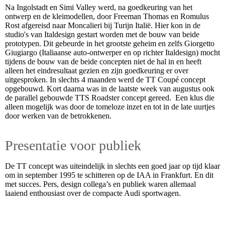
Na Ingolstadt en Simi Valley werd, na goedkeuring van het
ontwerp en de kleimodellen, door Freeman Thomas en Romulus
Rost afgereisd naar Moncalieri bij Turijn Italië. Hier kon in de
studio's van Italdesign gestart worden met de bouw van beide
prototypen. Dit gebeurde in het grootste geheim en zelfs Giorgetto
Giugiargo (Italiaanse auto-ontwerper en op richter Italdesign) mocht
tijdens de bouw van de beide concepten niet de hal in en heeft
alleen het eindresultaat gezien en zijn goedkeuring er over
uitgesproken. In slechts 4 maanden werd de TT Coupé concept
opgebouwd. Kort daarna was in de laatste week van augustus ook
de parallel gebouwde TTS Roadster concept gereed. Een klus die
alleen mogelijk was door de tomeloze inzet en tot in de late uurtjes
door werken van de betrokkenen.
Presentatie voor publiek
De TT concept was uiteindelijk in slechts een goed jaar op tijd klaar
om in september 1995 te schitteren op de IAA in Frankfurt. En dit
met succes. Pers, design collega’s en publiek waren allemaal
laaiend enthousiast over de compacte Audi sportwagen.