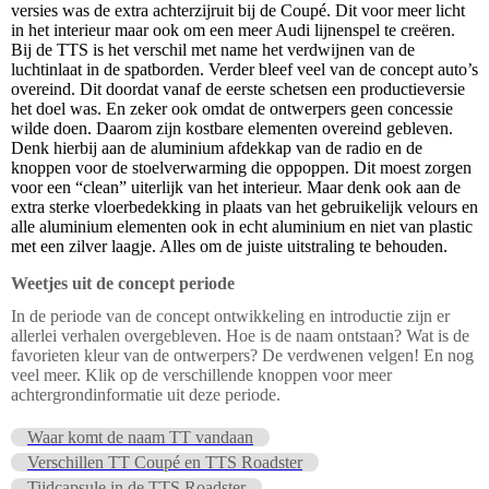
versies was de extra achterzijruit bij de Coupé. Dit voor meer licht
in het interieur maar ook om een meer Audi lijnenspel te creëren.
Bij de TTS is het verschil met name het verdwijnen van de
luchtinlaat in de spatborden. Verder bleef veel van de concept auto’s
overeind. Dit doordat vanaf de eerste schetsen een productieversie
het doel was. En zeker ook omdat de ontwerpers geen concessie
wilde doen. Daarom zijn kostbare elementen overeind gebleven.
Denk hierbij aan de aluminium afdekkap van de radio en de
knoppen voor de stoelverwarming die oppoppen. Dit moest zorgen
voor een “clean” uiterlijk van het interieur. Maar denk ook aan de
extra sterke vloerbedekking in plaats van het gebruikelijk velours en
alle aluminium elementen ook in echt aluminium en niet van plastic
met een zilver laagje. Alles om de juiste uitstraling te behouden.
Weetjes uit de concept periode
In de periode van de concept ontwikkeling en introductie zijn er
allerlei verhalen overgebleven. Hoe is de naam ontstaan? Wat is de
favorieten kleur van de ontwerpers? De verdwenen velgen! En nog
veel meer. Klik op de verschillende knoppen voor meer
achtergrondinformatie uit deze periode.
Waar komt de naam TT vandaan
Verschillen TT Coupé en TTS Roadster
Tijdcapsule in de TTS Roadster