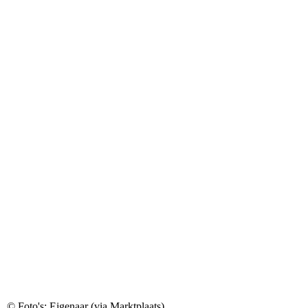
© Foto's: Eigenaar (via Marktplaats)