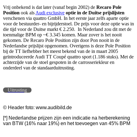
Vrij onbekend is dat later (vanaf begin 2002) de
Recaro Pole
Position
ook als
Audi exclusive
optie in de Duitse prijslijsten
verschenen via quattro GmbH. In het eerste jaar zelfs aparte optie
voor de bestuurder- en bijrijderstoel. De prijs voor deze optie was in
die tijd voor de Duitse markt € 2.250. In Nederland zou dit met de
toenmalige BPM op ~€ 3.345 komen. Maar zover is het nooit
gekomen. De Recaro Pole Position zijn door Pon nooit in de
Nederlandse prijslijst opgenomen. Overigens is deze Pole Position
bij de TT liefhebber het meest bekend van de in maart 2005
geïntroduceerde Audi TT Coupé quattro sport (1.186 stuks). Met de
achterzijde van de stoel gespoten in de carrosseriekleur en
onderdeel van de standaarduitrusting.
Uitrusting
© Header foto: www.audibild.de
[*] Nederlandse prijzen zijn een indicatie na herberekening
van BTW (16% naar 19%) en het toevoegen van 45% BPM