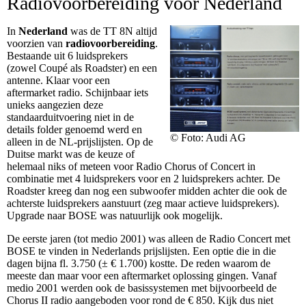
Radiovoorbereiding voor Nederland
In
Nederland
was de TT 8N altijd
voorzien van
radiovoorbereiding
.
Bestaande uit 6 luidsprekers
(zowel Coupé als Roadster) en een
antenne. Klaar voor een
aftermarket radio. Schijnbaar iets
unieks aangezien deze
standaarduitvoering niet in de
details folder genoemd werd en
© Foto: Audi AG
alleen in de NL-prijslijsten. Op de
Duitse markt was de keuze of
helemaal niks of meteen voor Radio Chorus of Concert in
combinatie met 4 luidsprekers voor en 2 luidsprekers achter. De
Roadster kreeg dan nog een subwoofer midden achter die ook de
achterste luidsprekers aanstuurt (zeg maar actieve luidsprekers).
Upgrade naar BOSE was natuurlijk ook mogelijk.
De eerste jaren (tot medio 2001) was alleen de Radio Concert met
BOSE te vinden in Nederlands prijslijsten. Een optie die in die
dagen bijna fl. 3.750 (± € 1.700) kostte. De reden waarom de
meeste dan maar voor een aftermarket oplossing gingen. Vanaf
medio 2001 werden ook de basissystemen met bijvoorbeeld de
Chorus II radio aangeboden voor rond de € 850. Kijk dus niet