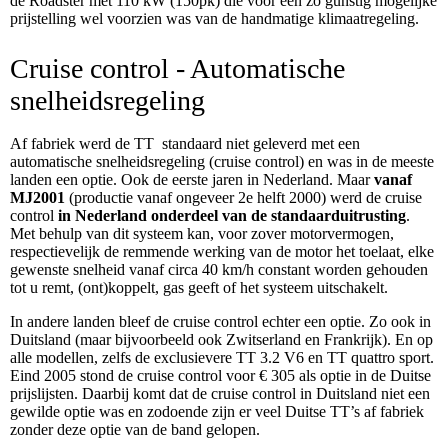
de Roadster met 110 kW (150pk) die voor een zo gunstig mogelijke
prijstelling wel voorzien was van de handmatige klimaatregeling.
Cruise control - Automatische
snelheidsregeling
Af fabriek werd de TT standaard niet geleverd met een
automatische snelheidsregeling (cruise control) en was in de meeste
landen een optie. Ook de eerste jaren in Nederland. Maar
vanaf
MJ2001
(productie vanaf ongeveer 2e helft 2000) werd de cruise
control
in Nederland onderdeel van de standaarduitrusting
.
Met behulp van dit systeem kan, voor zover motorvermogen,
respectievelijk de remmende werking van de motor het toelaat, elke
gewenste snelheid vanaf circa 40 km/h constant worden gehouden
tot u remt, (ont)koppelt, gas geeft of het systeem uitschakelt.
In andere landen bleef de cruise control echter een optie. Zo ook in
Duitsland (maar bijvoorbeeld ook Zwitserland en Frankrijk). En op
alle modellen, zelfs de exclusievere TT 3.2 V6 en TT quattro sport.
Eind 2005 stond de cruise control voor € 305 als optie in de Duitse
prijslijsten. Daarbij komt dat de cruise control in Duitsland niet een
gewilde optie was en zodoende zijn er veel Duitse TT’s af fabriek
zonder deze optie van de band gelopen.