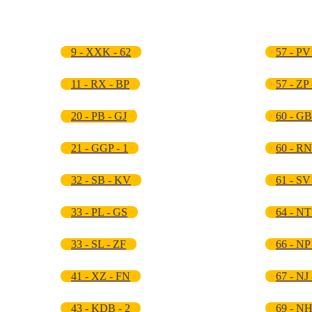
9 - XXK - 62
57 - PV
11 - RX - BP
57 - ZP
20 - PB - GJ
60 - GB
21 - GGP - 1
60 - RN
32 - SB - KV
61 - SV
33 - PL - GS
64 - NT
33 - SL - ZF
66 - NP
41 - XZ - FN
67 - NJ
43 - KDB - 2
69 - NH