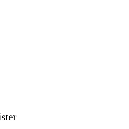
ster
e