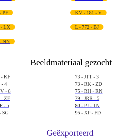
- PF
KV - 181 - V
 - LX
L - 772 - BJ
 - NN
Beeldmateriaal gezocht
 - KF
73 - JTT - 3
 - 4
73 - RK - ZD
V - 8
75 - RH - RN
 - ZF
79 - JRR - 5
F - 5
80 - PJ - TN
 - SG
95 - XP - FD
Geëxporteerd