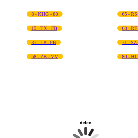
8 - KHG - 88
65 - RS
15 - TX - FB
68 - RF
31 - TP - FB
71 - SZ
58 - ZB - VV
80 - HL
delen