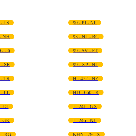
 - LS
90 - PJ - NP
 - NH
93 - NL - BG
G - 6
99 - SV - FT
 - SR
99 - XP - NL
 - TR
H - 472 - NZ
 - LL
HD - 660 - K
 - DJ
J - 241 - GX
 - GK
J - 246 - NL
 - RG
KHN - 79 - X