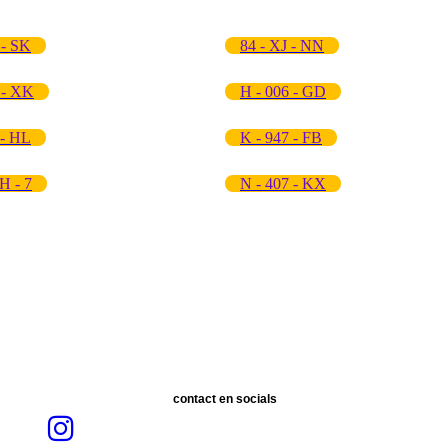
 - SK
84 - XJ - NN
 - XK
H - 006 - GD
 - HL
K - 947 - FB
H - 7
N - 407 - KX
contact en socials