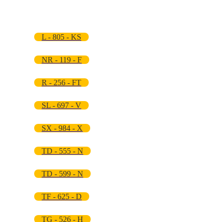
L - 805 - KS
NR - 119 - F
R - 256 - FT
SL - 697 - V
SX - 984 - X
TD - 555 - N
TD - 599 - N
TF - 625 - D
TG - 526 - H