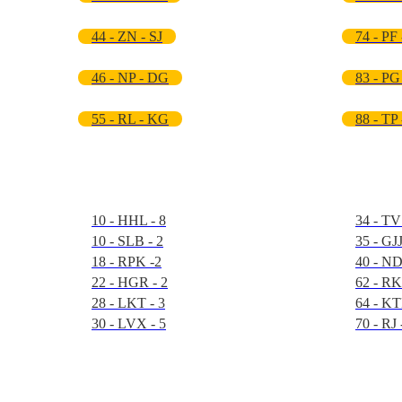
44 - ZN - SJ
74 - PF 
46 - NP - DG
83 - PG
55 - RL - KG
88 - TP
10 - HHL - 8
34 - TV
10 - SLB - 2
35 - GJJ
18 - RPK -2
40 - ND
22 - HGR - 2
62 - RK
28 - LKT - 3
64 - KT
30 - LVX - 5
70 - RJ