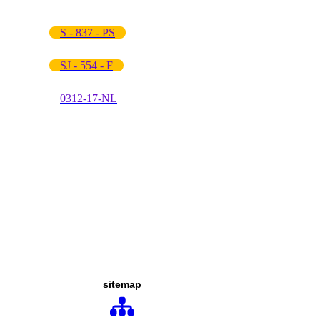
S - 837 - PS
SJ - 554 - F
0312-17-NL
sitemap