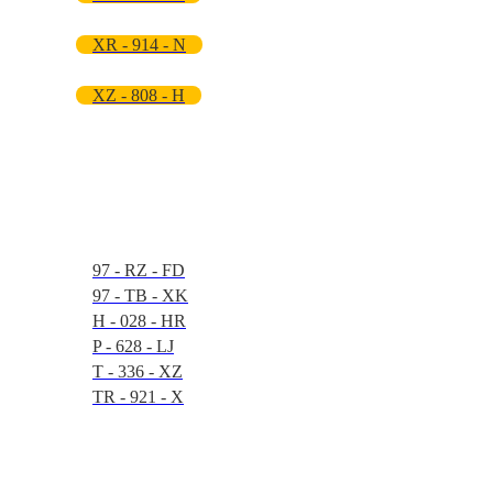
XR - 914 - N
XZ - 808 - H
97 - RZ - FD
97 - TB - XK
H - 028 - HR
P - 628 - LJ
T - 336 - XZ
TR - 921 - X