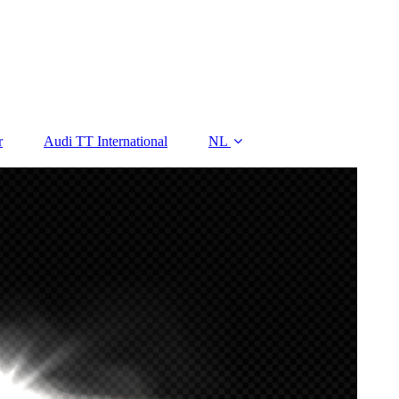
r
Audi TT International
NL