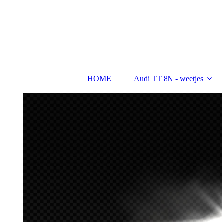
HOME
Audi TT 8N - weetjes