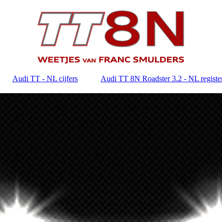
Audi TT - NL cijfers
Audi TT 8N Roadster 3.2 - NL registe